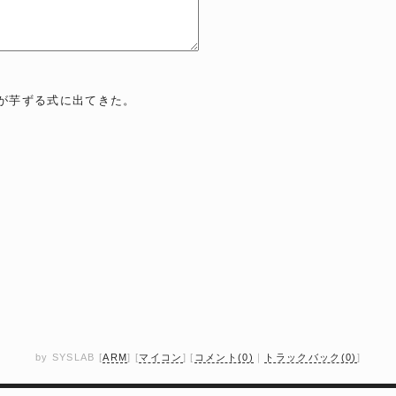
。
ァイルが芋ずる式に出てきた。
by
SYSLAB
[
ARM
]
[
マイコン
]
[
コメント(0)
｜
トラックバック(0)
]