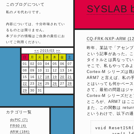
このブログについて
SYSLAB b
私のメモ代わりです。
内容については、十分吟味されてい
るものとは限りません。
本ブログの情報はご自身の責任にお
CQ-FRK-NXP-ARM 
いてご利用ください。
昨年、某誌で「アセンブ
<<
2015/03
>>
という記事があった。こ
日
月
火
水
木
金
土
タイトルとは異なってい
01
02
03
04
05
06
07
そこで、私もやってみよ
08
09
10
11
12
13
14
Cortex-M シリー
15
16
17
18
19
20
21
ARM7 と言えば、私の手持
とはいっても何かベースとなるも
22
23
24
25
26
27
28
さて、最初の問題はジャ
29
30
31
Cortex-M シリー
ところが、ARM7 はこ
また、この関数は ret
カテゴリ一覧
というわけで、以下の通
dsPIC (7)
FR60 (4)
void ResetISR(
ARM (184)
    __asm(" ld