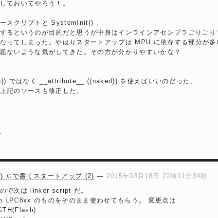
しておいてやろう！。
リプトと SystemInit() 。
するというのが目的だと思うが中身はインラインアセンブラごりごり
なってしまった。やはりスタートアップは MPU に依存する部分が多
題ないような気がしてきた。その方が分かりやすいかな？
eturn)) ではなく __attribute__ ((naked)) を使えばいいのだった。
上記のソースも修正した。
7
(12) Ｃで書くスタートアップ (2)
―
2015年03月18日 22時11分34秒
は linker script だ。
sso LPC8xx のものをそのまま使わせてもらう。 変更点は
TH(Flash)