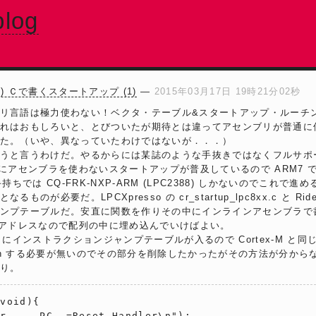
log
(12) Ｃで書くスタートアップ (1)
―
2015年03月17日 19時21分02秒
リ言語は極力使わない！ベクタ・テーブル&スタートアップ・ルーチ
れはおもしろいと、とびついたが期待とは違ってアセンブリが普通に
た。（いや、異なっていたわけではないが．．．）
うと言うわけだ。やるからには某誌のような手抜きではなくフルサポ
ズは既にアセンブラを使わないスタートアップが普及しているので ARM7 
ちでは CQ-FRK-NXP-ARM (LPC2388) しかないのでこれで進め
のが必要だ。LPCXpresso の cr_startup_lpc8xx.c と Ride7
ンプテーブルだ。安直に関数を作りその中にインラインアセンブラで
ズだとアドレスなので配列の中に埋め込んでいけばよい。
こにインストラクションジャンプテーブルが入るので Cortex-M と
urn する必要が無いのでその部分を削除したかったがその方法が分から
り。
void){

r     PC, =Reset_Handler\n");
