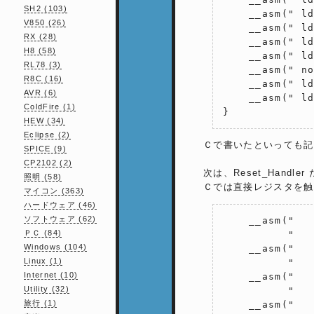
SH2 (103)
    __asm(" ld
V850 (26)
    __asm(" ld
RX (28)
    __asm(" ld
H8 (58)
    __asm(" ld
RL78 (3)
    __asm(" no
R8C (16)
    __asm(" ld
AVR (6)
    __asm(" ld
ColdFire (1)
}
HEW (34)
Eclipse (2)
Ｃで書いたといっても記
SPICE (9)
CP2102 (2)
次は、Reset_Han
照明 (58)
Ｃでは直接レジスタを触
マイコン (363)
ハードウェア (46)
ソフトウェア (62)
    __asm("   
ＰＣ (84)
          "   
Windows (104)
    __asm("   
Linux (1)
          "   
Internet (10)
    __asm("   
Utility (32)
          "   
旅行 (1)
    __asm("   