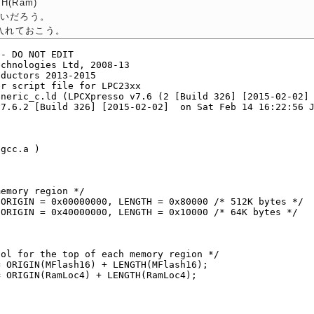
H(Ram)
いだろう。
応入れておこう。