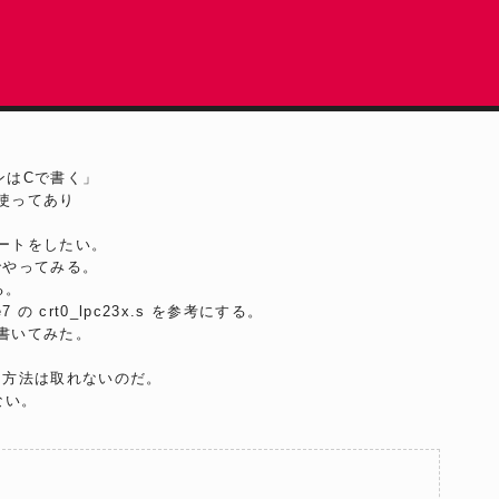
ンはCで書く」
使ってあり
ートをしたい。
でやってみる。
る。
 の crt0_lpc23x.s を参考にする。
書いてみた。
同じ方法は取れないのだ。
ない。