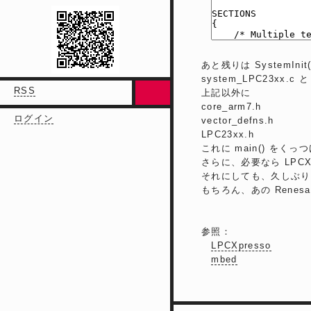
あと残りは SystemIni
system_LPC23xx
RSS
上記以外に
core_arm7.h
ログイン
vector_defns.h
LPC23xx.h
これに main() を
さらに、必要なら LPCXp
それにしても、久しぶりに
もちろん、あの Renes
参照：
LPCXpresso
mbed