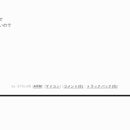
で
いので
by
SYSLAB
[
ARM
]
[
マイコン
]
[
コメント(0)
｜
トラックバック(0)
]