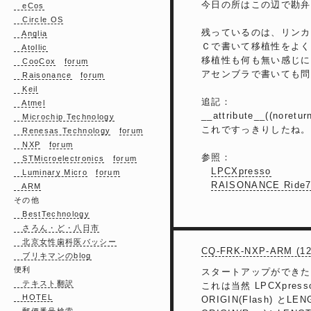
今日の所はこの辺で勘弁
eCos
Circle OS
残っているのは、リンカースク
Anglia
Ｃで書いて移植性をよく
Atollic
移植性も何も無い感じに
CooCox
forum
アセンブラで書いても問
Raisonance
forum
Keil
追記：
Atmel
__attribute__((nor
Microchip Technology
これですっきりしたね。
Renesas Technology
forum
NXP
forum
参照：
STMicroelectronics
forum
LPCXpresso
Luminary Micro
forum
RAISONANCE Ride
ARM
その他
BestTechnology
さろん・ど・八日市
北京女性歯科医バッシー
CQ-FRK-NXP-ARM 
ブリキマンのblog
便利
スタートアップができたので次
テキスト翻訳
これは当然 LPCXpre
HOTEL
ORIGIN(Flash) とLENG