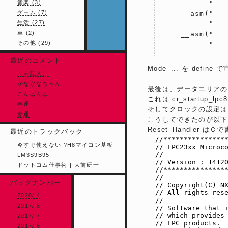
音楽 (3)
          "   
ゲーム (7)
    __asm("   
生活 (27)
          "   
車 (2)
    __asm("   
その他 (29)
          "  
最近のコメント
Mode_... を de
（未記入）
かなかなちゃん
最後は、データエリアの
こんばんは
これは cr_startup
春運
そしてクロックの設定は S
春運
こうしてできたのが以下
Reset_Handle
最近のトラックバック
今すぐ使えない!?H8マイコン基板
LM3S9B95
ドットコム仕事術 | 大前研一
バックナンバー
2020/ 4
2017/ 8
2017/ 7
2017/ 6