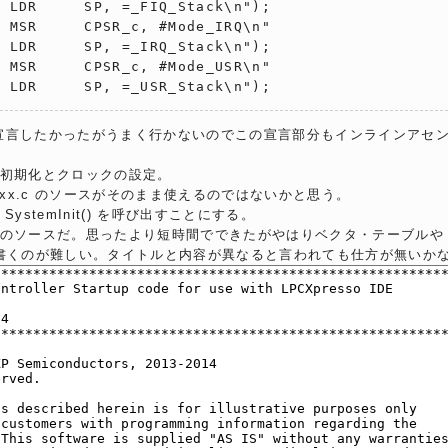
 LDR     SP, =_FIQ_Stack\n");

 MSR     CPSR_c, #Mode_IRQ\n"

 LDR     SP, =_IRQ_Stack\n");

 MSR     CPSR_c, #Mode_USR\n"

  LDR     SP, =_USR_Stack\n");
fine で宣言したかったがうまく行かないのでこの宣言部分もインラインアセ
初期化とクロックの設定。
_lpc8xx.c のソースがそのまま使えるのではないかと思う。
ystemInit() を呼び出すことにする。
のソースだ。思ったより短時間でできたがやはりベクタ・テーブルや
r はＣで書くのが難しい。タイトルと内容が異なると言われても仕方が無いか