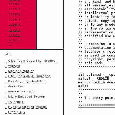
2017/ 5
2017/ 3
2016/11
2016/ 9
2016/ 8
2016/ 7
2016/ 6
2016/ 5
<<
メモ
GNU Tools CyberThor Studios
WinAVR
Mentor Graphics
GNU Tools ARM Embedded
Bleeding Edge Toolchain
devkitPro
netx-arm-elf-gcc
Micro Embeded System
TOPPERS
Hyper Operating System
FreeRTOS