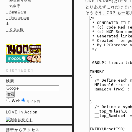
郵便番号検索
ORIGIN(Ram)とLENGT
気象庁
とりあえずこれだけでい
BestGate
そうそう、CRP も一
firestorage
本
ＣＱ出版
検索
Web
サイト内
LOVE in Action
携帯からアクセス