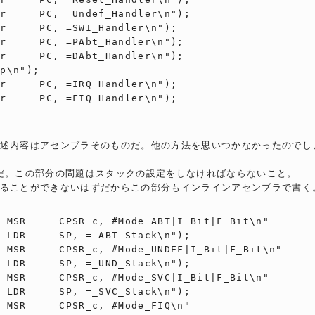
r     PC, =Undef_Handler\n");

r     PC, =SWI_Handler\n");

r     PC, =PAbt_Handler\n");

r     PC, =DAbt_Handler\n");

p\n");

r     PC, =IRQ_Handler\n");

r     PC, =FIQ_Handler\n");

述内容はアセンブラそのものだ。他の方法を思いつかなかったのでし
dler だ。この部分の問題はスタックの設定をしなければならないこと。
ることができないはずだからこの部分もインラインアセンブラで書く
 MSR     CPSR_c, #Mode_ABT|I_Bit|F_Bit\n"

 LDR     SP, =_ABT_Stack\n");

 MSR     CPSR_c, #Mode_UNDEF|I_Bit|F_Bit\n"

 LDR     SP, =_UND_Stack\n");

 MSR     CPSR_c, #Mode_SVC|I_Bit|F_Bit\n"

 LDR     SP, =_SVC_Stack\n");

 MSR     CPSR_c, #Mode_FIQ\n"
