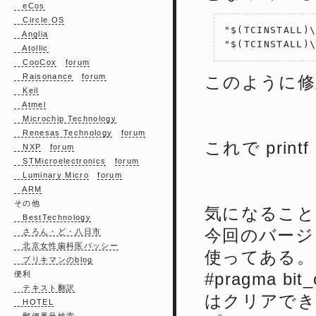
eCos
Circle OS
"$(TCINSTALL)\
Anglia
Atollic
CooCox
forum
Raisonance
forum
このように修
Keil
Atmel
Microchip Technology
Renesas Technology
forum
これで pri
NXP
forum
STMicroelectronics
forum
Luminary Micro
forum
ARM
その他
気になること
BestTechnology
今回のバージョ
さろん・ど・八日市
北京女性歯科医バッシー
使ってある。も
ブリキマンのblog
#pragma bit_o
便利
テキスト翻訳
はクリアでき
HOTEL