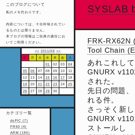
このブログについて
SYSLAB b
私のメモ代わりです。
内容については、十分吟味されてい
るものとは限りません。
本ブログの情報はご自身の責任にお
FRK-RX62N (
いてご利用ください。
Tool Chain (
<<
2011/06
>>
日
月
火
水
木
金
土
あれこれして
01
02
03
04
GNURX v110
05
06
07
08
09
10
11
12
13
14
15
16
17
18
された。
19
20
21
22
23
24
25
先日の問題、 
26
27
28
29
30
れる件。
さっそく新し
カテゴリ一覧
GNURX v110
dsPIC (7)
ストールし
FR60 (4)
ARM (184)