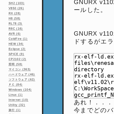
GNURX v110
SH2 (103)
ールした。
V850 (26)
RX (28)
H8 (58)
RL78 (3)
R8C (16)
GNURX v
AVR (6)
ColdFire (1)
ドするがエラ
HEW (34)
Eclipse (2)
SPICE (9)
CP2102 (2)
照明 (58)
マイコン (363)
ハードウェア (46)
ソフトウェア (62)
ＰＣ (84)
Windows (104)
Linux (1)
Internet (10)
あれ！．．．
Utility (32)
今までどのバ
旅行 (1)