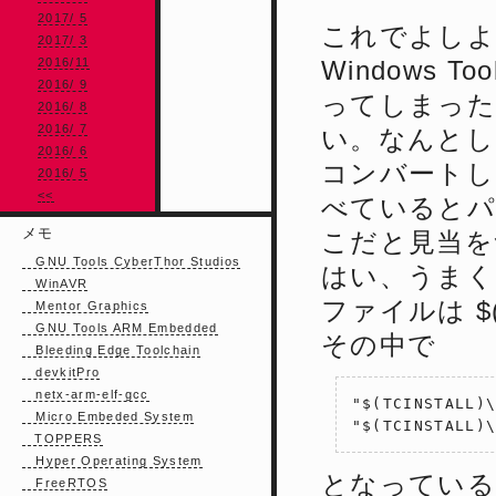
2017/ 5
これでよしよし
2017/ 3
2016/11
Windows T
2016/ 9
ってしまった
2016/ 8
2016/ 7
い。なんとしても
2016/ 6
コンバートし
2016/ 5
<<
べているとパ
メモ
こだと見当を
GNU Tools CyberThor Studios
はい、うまく
WinAVR
ファイルは $(
Mentor Graphics
GNU Tools ARM Embedded
その中で
Bleeding Edge Toolchain
devkitPro
netx-arm-elf-gcc
"$(TCINSTALL)\
Micro Embeded System
TOPPERS
Hyper Operating System
となっている
FreeRTOS