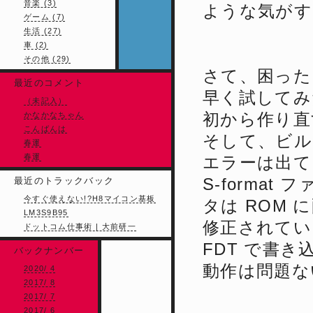
音楽 (3)
ような気がす
ゲーム (7)
生活 (27)
車 (2)
その他 (29)
さて、困った
最近のコメント
早く試してみたい
（未記入）
初から作り直
かなかなちゃん
こんばんは
そして、ビル
春運
春運
エラーは出て
S-forma
最近のトラックバック
今すぐ使えない!?H8マイコン基板
タは ROM
LM3S9B95
修正されてい
ドットコム仕事術 | 大前研一
FDT で書き
バックナンバー
動作は問題な
2020/ 4
2017/ 8
2017/ 7
2017/ 6