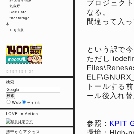
郵便番号検索
プロジェクト
気象庁
なる。
BestGate
firestorage
間違って入っ
本
ＣＱ出版
という訳で今
ただし iodefin
Files\Renes
ELF\GNURX_I
検索
トールする前
ール後入れ替
Web
サイト内
LOVE in Action
参照：
KPIT G
環境：High-pe
携帯からアクセス