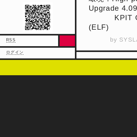
Upgrade 4.09
KPIT GNUR
(ELF)
by
SYSL
RSS
ログイン