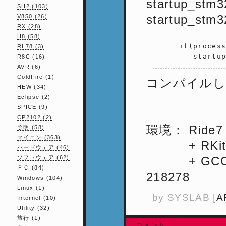
startup_stm3
SH2 (103)
startup_stm3
V850 (26)
RX (28)
H8 (58)
    if(process
RL78 (3)
       startu
R8C (16)
AVR (6)
ColdFire (1)
コンパイルし
HEW (34)
Eclipse (2)
SPICE (9)
CP2102 (2)
環境： Ride7 v
照明 (58)
マイコン (363)
+ RKit-ARM
ハードウェア (46)
ソフトウェア (62)
+ GCC ARM
ＰＣ (84)
218278
Windows (104)
Linux (1)
by
SYSLAB
[
A
Internet (10)
Utility (32)
旅行 (1)
コメント