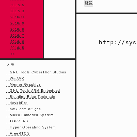
2017/ 5
2017/ 3
2016/11
2016/ 9
2016/ 8
2016/ 7
http://sys
2016/ 6
2016/ 5
<<
メモ
GNU Tools CyberThor Studios
WinAVR
Mentor Graphics
GNU Tools ARM Embedded
Bleeding Edge Toolchain
devkitPro
netx-arm-elf-gcc
Micro Embeded System
TOPPERS
Hyper Operating System
FreeRTOS