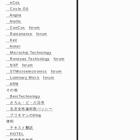
eCos
Circle OS
Anglia
Atollic
CooCox
forum
Raisonance
forum
Keil
Atmel
Microchip Technology
Renesas Technology
forum
NXP
forum
STMicroelectronics
forum
Luminary Micro
forum
ARM
その他
BestTechnology
さろん・ど・八日市
北京女性歯科医バッシー
ブリキマンのblog
便利
テキスト翻訳
HOTEL