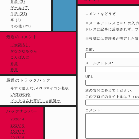
音楽 (3)
ゲーム (7)
生活 (27)
コメントをどうぞ
車 (2)
※メールアドレスとURLの入
その他 (29)
ドレスは記事に反映されず、ブ
最近のコメント
※投稿には管理者が設定した質
（未記入）
名前:
かなかなちゃん
こんばんは
メールアドレス:
春運
春運
URL:
最近のトラックバック
今すぐ使えない!?H8マイコン基板
次の質問に答えてください:
LM3S9B95
このブログのタイトルは？（sy
ドットコム仕事術 | 大前研一
コメント:
バックナンバー
2020/ 4
2017/ 8
2017/ 7
2017/ 6